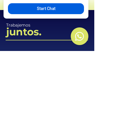
Start Chat
Trabajemos
juntos.
SISELCOM
​Sistemas Eléctricos y
de Comunicaciones S.A.S.
contactenos@siselcom.co
+57 310 541 2476
Carrera 75 #68B-60,
Boyacá Real.
Bogotá D.C.
Lun - Vie:
8:00 a.m. - 17:30p.m.
Atendemos tus PQR's
Blog
Aviso de privacidad